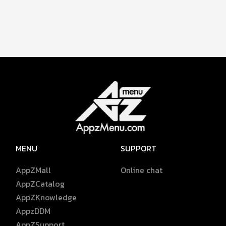
MENU
SUPPORT
AppZMall
Online chat
AppZCatalog
AppZKnowledge
AppzDDM
AppZSupport